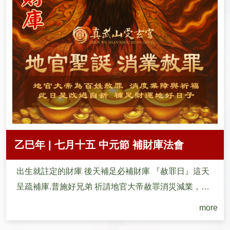
乙巳年 | 七月十五 中元節 補財庫法會
出生就註定的財庫 後天補足必補財庫 『赦罪日』這天
呈疏補庫.普施好兄弟 祈請地官大帝赦罪消災減業，賜
財賜福 期...
more