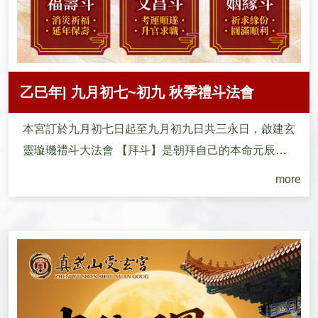
乙巳年| 九月初七~初九 秋季禮斗法會
本宮訂於九月初七日起至九月初九日共三永日，啟建玄
靈璇璣禮斗大法會 【拜斗】是朝拜自己的本命元辰，
使...
more