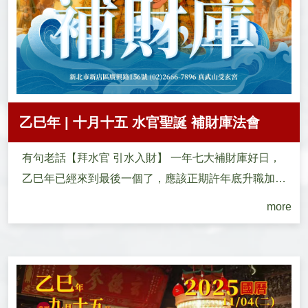
乙巳年 | 十月十五 水官聖誕 補財庫法會
有句老話【拜水官 引水入財】 一年七大補財庫好日，
乙巳年已經來到最後一個了，應該正期許年底升職加
薪、好年...
more