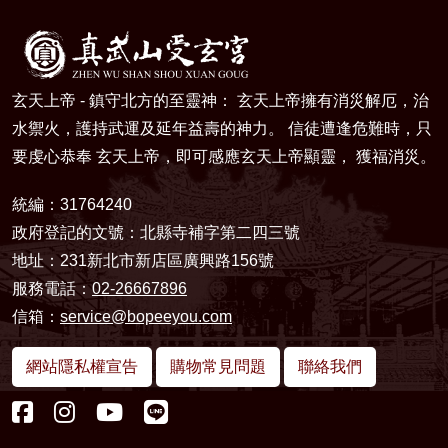
玄天上帝 - 鎮守北方的至靈神： 玄天上帝擁有消災解厄，治
水禦火，護持武運及延年益壽的神力。 信徒遭逢危難時，只
要虔心恭奉 玄天上帝，即可感應玄天上帝顯靈， 獲福消災。
統編：31764240
政府登記的文號：北縣寺補字第二四三號
地址：231新北市新店區廣興路156號
服務電話：
02-26667896
信箱：
service@bopeeyou.com
網站隱私權宣告
購物常見問題
聯絡我們