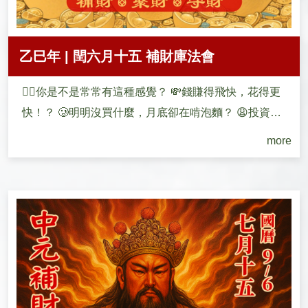
乙巳年 | 閏六月十五 補財庫法會
🙋‍♀️你是不是常常有這種感覺？ 💸錢賺得飛快，花得更
快！？ 🥲明明沒買什麼，月底卻在啃泡麵？ 😩投資
賠、生�...
more