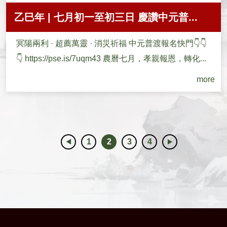
乙巳年 | 七月初一至初三日 慶讚中元普...
冥陽兩利 · 超薦萬靈 · 消災祈福 中元普渡報名快門👇👇
👇 https://pse.is/7uqm43 農曆七月，孝親報恩，轉化...
more
1
2
3
4