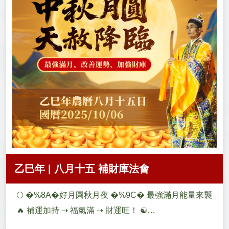
乙巳年 | 八月十五 補財庫法會
🌕 �%8A�好月圓秋月夜 �%9C� 最強滿月能量來襲
🔥 補運加持 ➝ 福氣滿 ➝ 財運旺！ ☯️
https://pse.is/84rekd