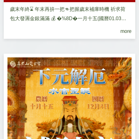
歲末年終⌛ 年末再拚一把👊把握歲末補庫時機 祈求荷
包大發🈵金銀滿滿 💰 �%8D�一月十五(國曆01.03日)
💰 ✅ https...
more