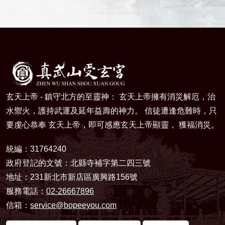
玄天上帝 - 鎮守北方的至靈神： 玄天上帝擁有消災解厄，治
水禦火，護持武運及延年益壽的神力。 信徒遭逢危難時，只
要虔心恭奉 玄天上帝，即可感應玄天上帝顯靈， 獲福消災。
統編：31764240
政府登記的文號：北縣寺補字第二四三號
地址：231新北市新店區廣興路156號
服務電話：
02-26667896
信箱：
service@bopeeyou.com