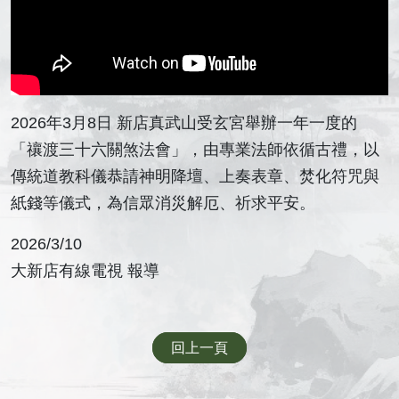
2026年3月8日 新店真武山受玄宮舉辦一年一度的
「禳渡三十六關煞法會」，由專業法師依循古禮，以
傳統道教科儀恭請神明降壇、上奏表章、焚化符咒與
紙錢等儀式，為信眾消災解厄、祈求平安。
2026/3/10
大新店有線電視 報導
回上一頁