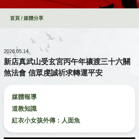
首頁 / 媒體分享
2026.05.14
新店真武山受玄宮丙午年禳渡三十六關
煞法會 信眾虔誠祈求轉運平安
媒體報導
道教知識
紅衣小女孩外傳：人面魚