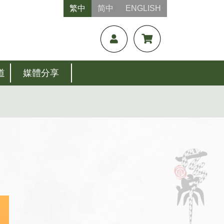
繁中
简中
ENGLISH
道
媒體分享