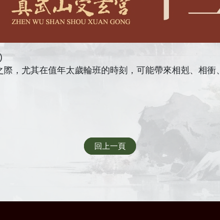
)
之際，尤其在值年太歲輪班的時刻，可能帶來相剋、相衝
回上一頁