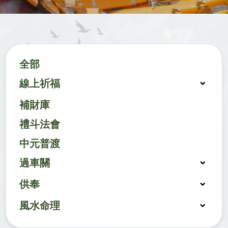
全部
線上祈福
補財庫
禮斗法會
中元普渡
過車關
供奉
風水命理