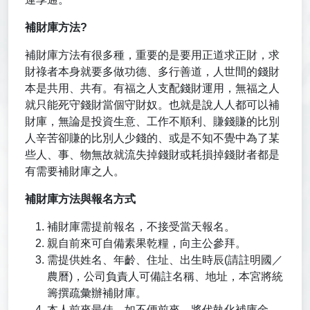
補財庫方法?
補財庫方法有很多種，重要的是要用正道求正財，求
財祿者本身就要多做功德、多行善道，人世間的錢財
本是共用、共有。有福之人支配錢財運用，無福之人
就只能死守錢財當個守財奴。也就是說人人都可以補
財庫，無論是投資生意、工作不順利、賺錢賺的比別
人辛苦卻賺的比別人少錢的、或是不知不覺中為了某
些人、事、物無故就流失掉錢財或耗損掉錢財者都是
有需要補財庫之人。
補財庫方法與報名方式
補財庫需提前報名，不接受當天報名。
親自前來可自備素果乾糧，向主公參拜。
需提供姓名、年齡、住址、出生時辰(請註明國／
農曆)，公司負責人可備註名稱、地址，本宮將統
籌撰疏彙辦補財庫。
本人前來最佳，如不便前來，將代執化補庫金，