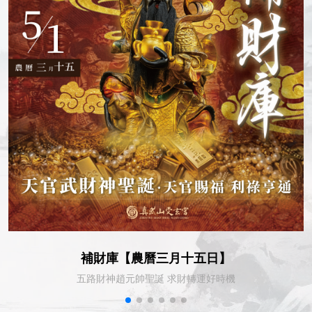
補財庫【農曆三月十五日】
五路財神趙元帥聖誕 求財轉運好時機