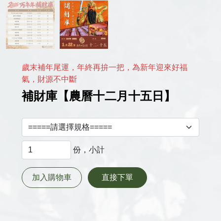
歲末補年尾運，年終再拚一把，為新年迎來好福
氣，財源不中斷
補財庫【農曆十二月十五日】
份，小計
加入購物車
直接下單