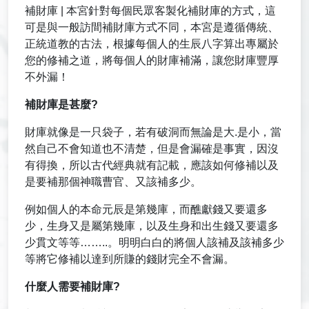
補財庫 | 本宮針對每個民眾客製化補財庫的方式，這
可是與一般訪間補財庫方式不同，本宮是遵循傳統、
正統道教的古法，根據每個人的生辰八字算出專屬於
您的修補之道，將每個人的財庫補滿，讓您財庫豐厚
不外漏！
補財庫是甚麼?
財庫就像是一只袋子，若有破洞而無論是大.是小，當
然自己不會知道也不清楚，但是會漏確是事實，因沒
有得換，所以古代經典就有記載，應該如何修補以及
是要補那個神職曹官、又該補多少。
例如個人的本命元辰是第幾庫，而醮獻錢又要還多
少，生身又是屬第幾庫，以及生身和出生錢又要還多
少貫文等等……..。明明白白的將個人該補及該補多少
等將它修補以達到所賺的錢財完全不會漏。
什麼人需要補財庫?