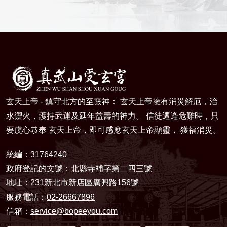
玄天上帝 - 鎮守北方的至靈神： 玄天上帝擁有消災解厄，治
水禦火，護持武運及延年益壽的神力。 信徒遭逢危難時，只
要虔心恭奉 玄天上帝，即可感應玄天上帝顯靈， 獲福消災。
統編：31764240
政府登記的文號：北縣寺補字第二四三號
地址：231新北市新店區廣興路156號
服務電話：
02-26667896
信箱：
service@bopeeyou.com