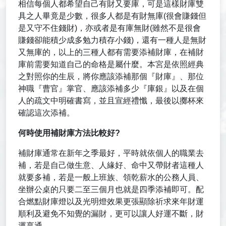
相信每個人都希望自己有財又要庫，可是這樣財庫雙
具之人畢竟是少數，很多人都是有財無庫(很會賺錢但
是又守不住錢財)，亦或者是有庫無財(雖然不是很會
賺錢卻能積少成多勉力積存小錢)，還有一種人是無財
又無庫的，以上的三種人都有需要添補財庫，在補財
庫前需要知道自己的命格是屬什麼。本宮是依照經典
之對照你的生辰，將你應該添補那個『財庫』、那位
神職『曹官』掌官、應該添補多少『庫銀』以及在個
人的疏文中明確書寫，並且宣經禮懺，最後以擲杯來
確認這次添補。
何時使用補財庫方法比較好?
補財庫通常在新年之季最好，平時就依個人的職業去
補，若是自己做生意、人緣好、命中又帶財者這種人
就要多補，若是一般上班族、領乾薪水的公務人員、
坐辦公桌的只要二至三個月也就是四季添補即可。配
合燃點財庫燈以及光明燈效果更張顯除祈求來年財運
順利及避免不知覺的漏財，更可以讓人好運不斷，財
運享通。