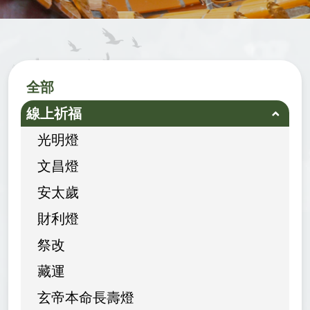
全部
線上祈福
光明燈
文昌燈
安太歲
財利燈
祭改
藏運
玄帝本命長壽燈