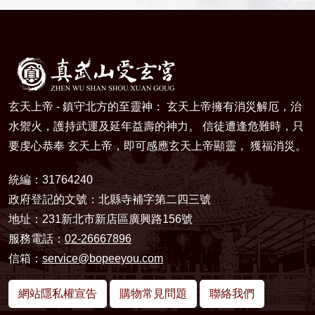
玄天上帝 - 鎮守北方的至靈神： 玄天上帝擁有消災解厄，治
水禦火，護持武運及延年益壽的神力。 信徒遭逢危難時，只
要虔心恭奉 玄天上帝，即可感應玄天上帝顯靈， 獲福消災。
統編：31764240
政府登記的文號：北縣寺補字第二四三號
地址：231新北市新店區廣興路156號
服務電話：
02-26667896
信箱：
service@bopeeyou.com
網站隱私權宣告
購物常見問題
聯絡我們