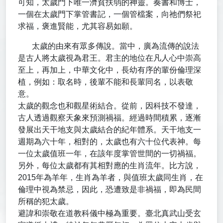
可知，太歲門下唯一濟貧扶弱的神靈。奏書和博士，
一個在太歲門下掌管書記，一個管檔案，向祂們祭祀
求福，褒進賢能，尤其容易如願。
太歲的由來有眾多傳說。當中，廣為流傳的說法
是古人將太歲視為君王。君主的地位在凡人心中崇高
至上，再加上，中華文化中，長幼有序的輩份倫理深
植，例如：取名時，後輩不能和長輩同名，以表敬
意。
太歲的觀念也和觀星術結合。從前，因科技不發達，
古人透過觀察天象來預測禍福。經過時間積累，逐漸
發展出天干地支與太歲結合的紀年體系。天干地支一
週期為六十年，相對的，太歲也有六十位代表神。每
一位太歲值班一年，在該年度掌管世間的一切禍福。
另外，每位太歲都有其相對應的生肖流年。比方說，
2015年為羊年，生肖為羊者，與值班太歲同生肖，在
倫理中視為禁忌，因此，恐遭致是非禍福，即為民間
所稱的犯太歲。
避諱和崇敬在道教科儀中極為重要。臺北真武山受玄