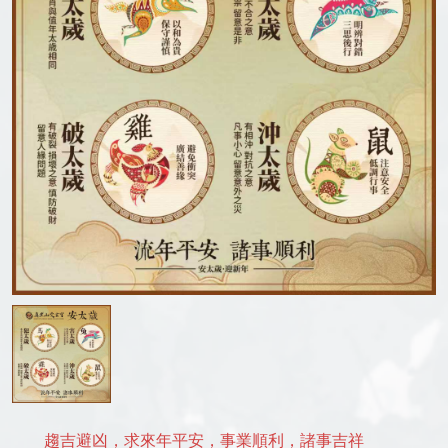
趨吉避凶，求來年平安，事業順利，諸事吉祥