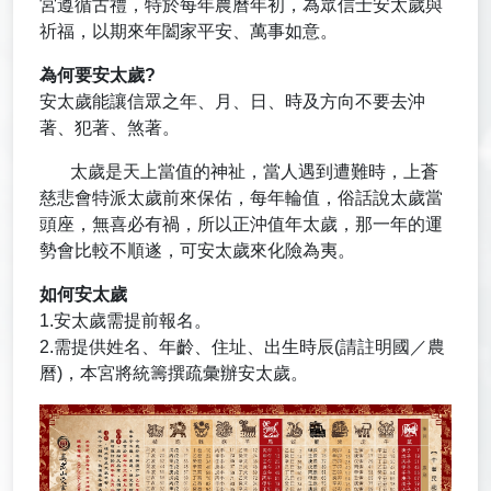
宮遵循古禮，特於每年農曆年初，為眾信士安太歲與
祈福，以期來年闔家平安、萬事如意。
為何要安太歲?
安太歲能讓信眾之年、月、日、時及方向不要去沖
著、犯著、煞著。
太歲是天上當值的神祉，當人遇到遭難時，上蒼
慈悲會特派太歲前來保佑，每年輪值，俗話說太歲當
頭座，無喜必有禍，所以正沖值年太歲，那一年的運
勢會比較不順遂，可安太歲來化險為夷。
如何安太歲
1.安太歲需提前報名。
2.需提供姓名、年齡、住址、出生時辰(請註明國／農
曆)，本宮將統籌撰疏彙辦安太歲。