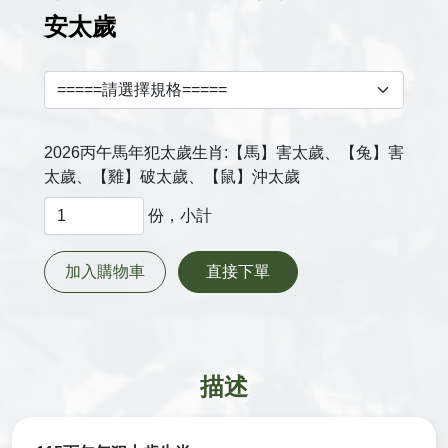
安太歲
2026丙午馬年犯太歲生肖:【馬】害太歲、【兔】害
太歲、【雞】破太歲、【鼠】沖太歲
份，小計
加入購物車
直接下單
描述