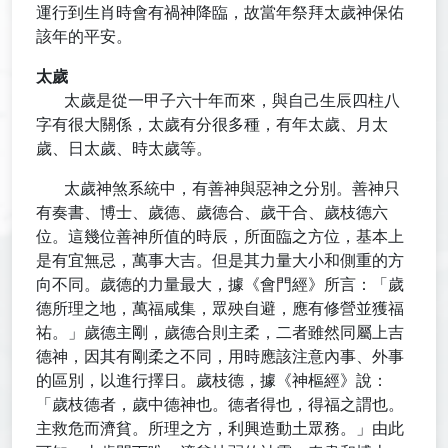
運行到生肖時會有禍神降臨，故當年祭拜太歲神保佑
該年的平安。
太歲
太歲是從一甲子六十年而來，與自己生辰四柱八
字有很大關係，太歲有分很多種，有年太歲、月太
歲、日太歲、時太歲等。
太歲神煞系統中，有善神與惡神之分別。善神只
有奏書、博士、歲德、歲德合、歲干合、歲枝德六
位。這幾位善神所值的時辰，所面臨之方位，基本上
是有宜無忌，萬事大吉。但是其力量大小和側重的方
向不同。歲德的力量最大，據《會門經》所言：「歲
德所理之地，萬福咸集，眾殃自避，應有修營並獲福
祐。」歲德主剛，歲德合則主柔，二者雖然同屬上吉
德神，因其有剛柔之不同，用時應該注意內事、外事
的區別，以進行擇日。歲枝德，據《神樞經》說：
「歲枝德者，歲中德神也。德者得也，得福之謂也。
主救危而濟貧。所理之方，利興造動土眾務。」由此