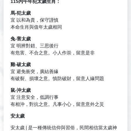
115丙午年犯太歲生肖：
馬-犯太歲
宜 以和為貴，保守謹慎
本命生肖與值年太歲相同
兔-害太歲
宜 明辨對錯、三思後行
有危害、不合之意。小人作崇，留意是非
雞-破太歲
宜 避免衝突，廣結善緣
有破裂、損壞之意。慎防破財，留意人緣問題
鼠-沖太歲
宜 注意安全，低調行事
有相沖，對抗之意。凡事小心，留意意外之災
安太歲
安太歲 | 是一種傳統信仰與習俗，民間相信當太歲神