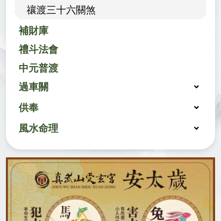
禳渡三十六關煞
補財庫
禮斗法會
中元普渡
過車關
供奉
風水命理