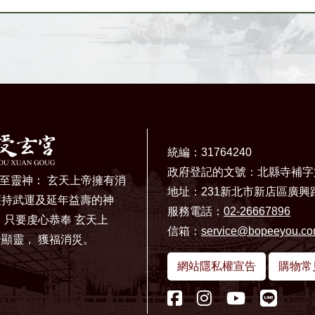
統編：31764240
政府登記的文號：北縣寺補字
的至靈神： 玄天上帝擁有消
地址：231新北市新店區廣興路
護持武運及延年益壽的神
服務電話：
02-26667896
，只要虔心恭奉 玄天上
信箱：
service@bopeeyou.c
顯靈， 獲福消災。
網站隱私權宣告
購物常