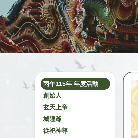
丙午115年 年度活動
創始人
玄天上帝
城隍爺
從祀神尊