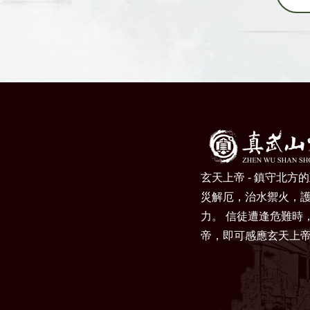
玄天上帝 - 鎮守北方
災解厄，治水禦火，
力。 信徒遭逢危難時
帝，即可感應玄天上帝