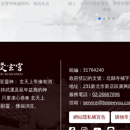
使運勢轉趨順利、逢凶化吉
個人、公司行號皆適用，求來年豐
廣進
統編：31764240
政府登記的文號：北縣寺補字
的至靈神： 玄天上帝擁有消
地址：231新北市新店區廣興路
護持武運及延年益壽的神
服務電話：
02-26667896
，只要虔心恭奉 玄天上
信箱：
service@bopeeyou.c
顯靈， 獲福消災。
網站隱私權宣告
購物常