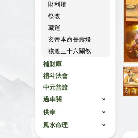
財利燈
祭改
藏運
玄帝本命長壽燈
禳渡三十六關煞
補財庫
禮斗法會
中元普渡
過車關
供奉
風水命理