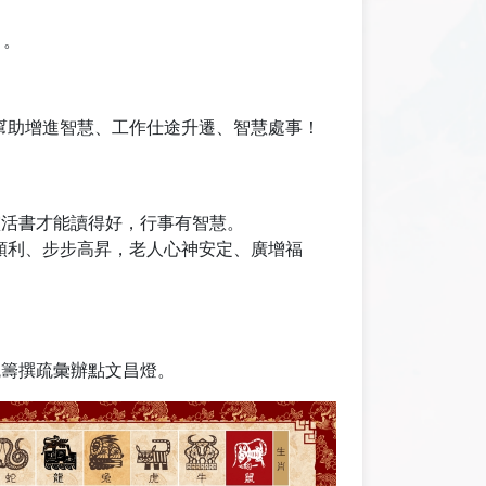
」。
幫助增進智慧、工作仕途升遷、智慧處事！
靈活書才能讀得好，行事有智慧。
順利、步步高昇，老人心神安定、廣增福
統籌撰疏彙辦點文昌燈。