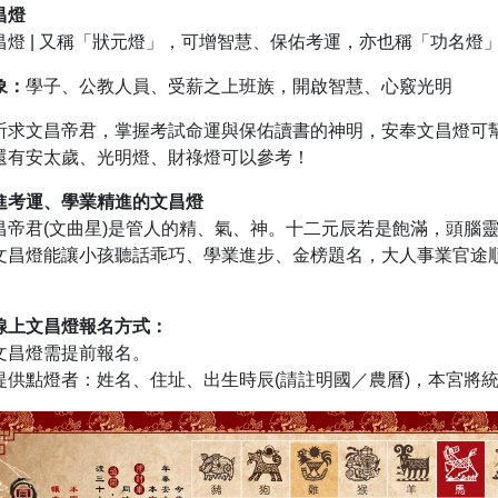
昌燈
昌燈 | 又稱「狀元燈」，可增智慧、保佑考運，亦也稱「功名燈
象：
學子、公教人員、受薪之上班族，開啟智慧、心竅光明
祈求文昌帝君，掌握考試命運與保佑讀書的神明，安奉文昌燈可
還有安太歲、光明燈、財祿燈可以參考！
進考運、學業精進的文昌燈
昌帝君(文曲星)是管人的精、氣、神。十二元辰若是飽滿，頭腦
文昌燈能讓小孩聽話乖巧、學業進步、金榜題名，大人事業官途
。
線上文昌燈報名方式：
文昌燈需提前報名。
提供點燈者：姓名、住址、出生時辰(請註明國／農曆)，本宮將