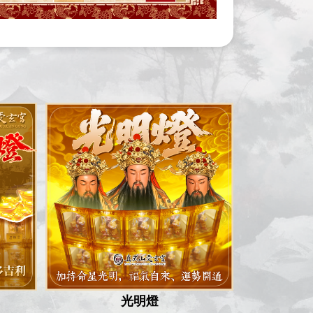
光明燈
禳