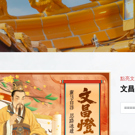
點亮文
文昌