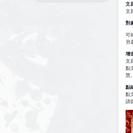
文
文
對
可
另
增
文
點
慧
點
點
請