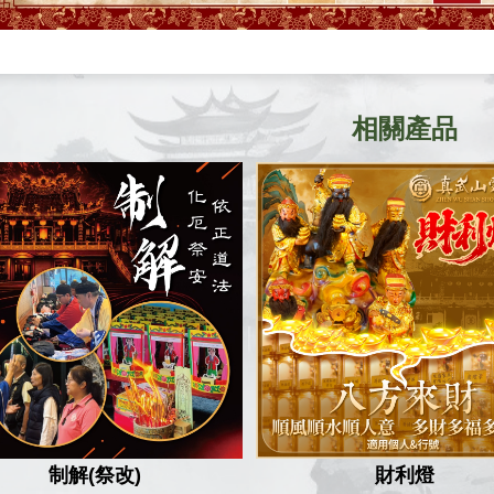
相關產品
制解(祭改)
財利燈