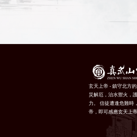
玄天上帝 - 鎮守北方
災解厄，治水禦火，
力。 信徒遭逢危難時
帝，即可感應玄天上帝