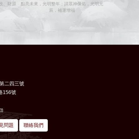
收、財源
點亮未來，光明整年；請眾神保佑，光明元
【2027年】
辰，補運增福
化除，
第二四三號
156號
om
見問題
聯絡我們