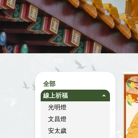
全部
線上祈福
光明燈
文昌燈
安太歲